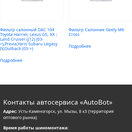
Фильтр салонный DAC 104
Фильтр Салонник Geely MK
Toyota Harrier, Lexus GS, RX ;
Cross
Land Cruiser (J12) (03-
>),Previa,Yaris Subaru Legasy
Подробнее
IV,Outback (03->)
Подробнее
Контакты автосервиса «AutoBot»
Адрес:
Усть-Каменогорск, ул. Мызы, 8 к3 (территория
оптового рынка)
Время работы шиномонтажа: