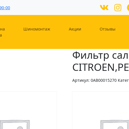
90-00
на
Шиномонтаж
Акции
Отзывы
а
Фильтр сал
CITROEN,P
Артикул:
0AB00015270
Кате