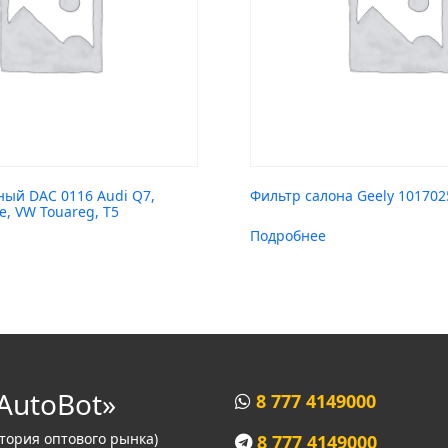
ный DAC 0116 Audi Q7,
Фильтр салона Geely 101702
e, VW Touareg, T5
Подробнее
AutoBot»
8 777 4149000
итория оптового рынка)
8 777 4149000