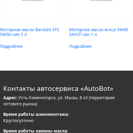
Моторное масло Bardahl XTC
Моторное масло Areca 5W40
5W30 син 5 л
SN/CF син 1 л
Подробнее
Подробнее
Контакты автосервиса «AutoBot»
Адрес:
Усть-Каменогорск, ул. Мызы, 8 к3 (территория
оптового рынка)
Время работы шиномонтажа:
Круглосуточно
Время работы замены масла: