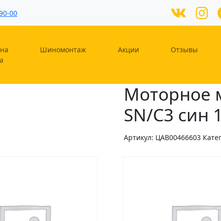
90-00
на
Шиномонтаж
Акции
Отзывы
а
Моторное м
SN/C3 син 1
Артикул:
ЦAB00466603
Кате