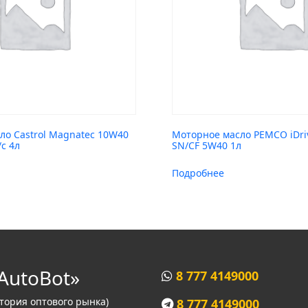
ло Castrol Magnatec 10W40
Моторное масло PEMCO iDriv
с 4л
SN/CF 5W40 1л
Подробнее
AutoBot»
8 777 4149000
итория оптового рынка)
8 777 4149000