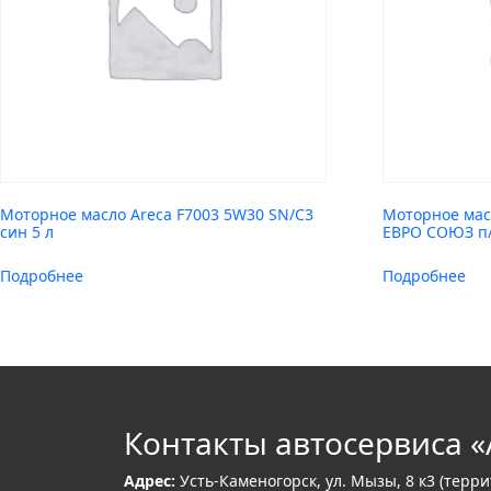
Моторное масло Areca F7003 5W30 SN/C3
Моторное мас
син 5 л
ЕВРО СОЮЗ п/
Подробнее
Подробнее
Контакты автосервиса «
Адрес:
Усть-Каменогорск, ул. Мызы, 8 к3 (терр