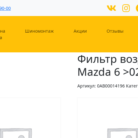
90-00
на
Шиномонтаж
Акции
Отзывы
а
Фильтр воз
Mazda 6 >02;
Артикул:
0AB00014196
Кате