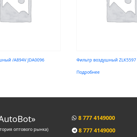
шный /A894V JDA0096
Фильтр воздушный ZLK559
Подробнее
AutoBot»
8 777 4149000
итория оптового рынка)
8 777 4149000