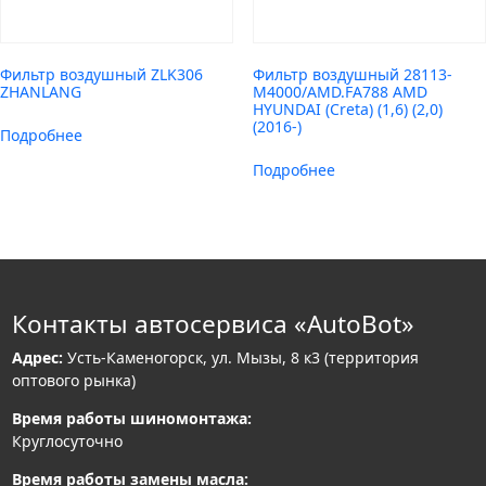
Фильтр воздушный ZLK306
Фильтр воздушный 28113-
ZHANLANG
M4000/AMD.FA788 AMD
HYUNDAI (Creta) (1,6) (2,0)
(2016-)
Подробнее
Подробнее
Контакты автосервиса «AutoBot»
Адрес:
Усть-Каменогорск, ул. Мызы, 8 к3 (территория
оптового рынка)
Время работы шиномонтажа:
Круглосуточно
Время работы замены масла: