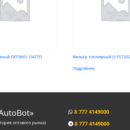
вный DFC9601 DAITEI
Фильтр топливный JS FS720
Подробнее
AutoBot»
8 777 4149000
итория оптового рынка)
8 777 4149000