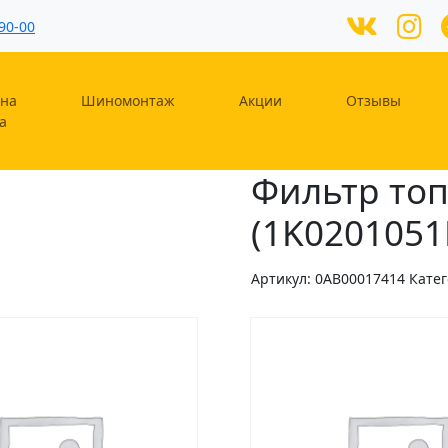
90-00
на
Шиномонтаж
Акции
Отзывы
а
Фильтр топ
(1K0201051
Артикул:
0AB00017414
Кате