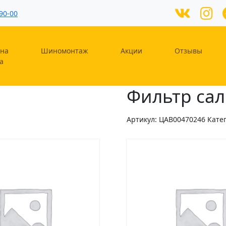
90-00
на
Шиномонтаж
Акции
Отзывы
а
Фильтр сал
Артикул:
ЦAB00470246
Кате