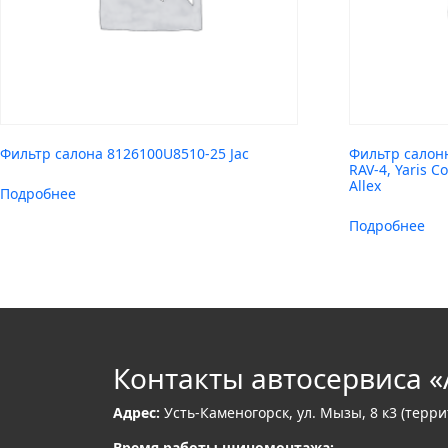
Фильтр салона 8126100U8510-25 Jac
Фильтр салонн
RAV-4, Yaris Co
Allex
Подробнее
Подробнее
Контакты автосервиса «
Адрес:
Усть-Каменогорск, ул. Мызы, 8 к3 (терр
Время работы шиномонтажа: