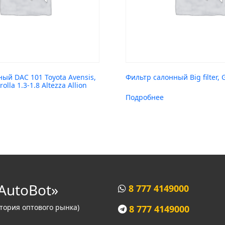
ый DAC 101 Toyota Avensis,
Фильтр салонный Big filter,
rolla 1.3-1.8 Altezza Allion
Подробнее
AutoBot»
8 777 4149000
итория оптового рынка)
8 777 4149000