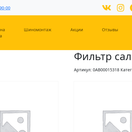
90-00
на
Шиномонтаж
Акции
Отзывы
а
Фильтр са
Артикул:
0AB00015318
Кате