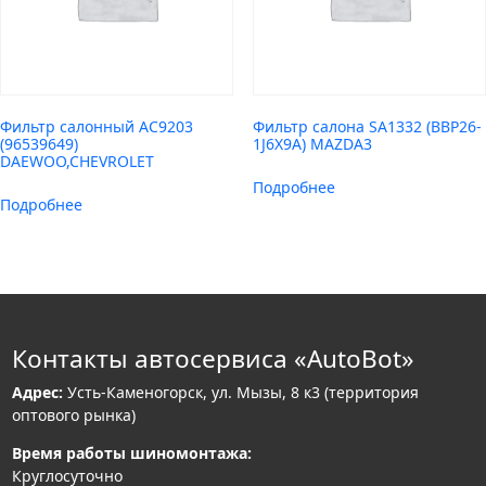
Фильтр салонный AC9203
Фильтр салона SA1332 (BBP26-
(96539649)
1J6X9A) MAZDA3
DAEWOO,CHEVROLET
Подробнее
Подробнее
Контакты автосервиса «AutoBot»
Адрес:
Усть-Каменогорск, ул. Мызы, 8 к3 (территория
оптового рынка)
Время работы шиномонтажа:
Круглосуточно