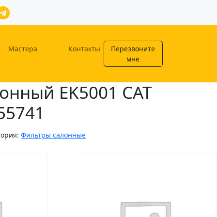
Мастера
Контакты
Перезвоните
мне
онный EK5001 CAT
55741
гория:
Фильтры салонные