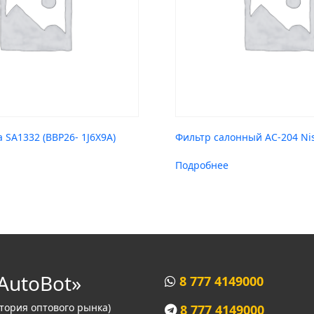
 SA1332 (BBP26- 1J6X9A)
Фильтр салонный AC-204 Ni
Подробнее
AutoBot»
8 777 4149000
итория оптового рынка)
8 777 4149000