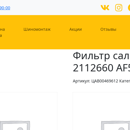
90-00
на
Шиномонтаж
Акции
Отзывы
а
Фильтр сал
2112660 AF
Артикул:
ЦAB00469612
Кате