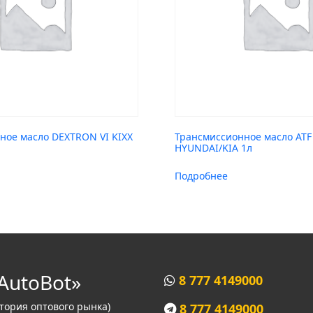
ное масло DEXTRON VI KIXX
Трансмиссионное масло ATF 
HYUNDAI/KIA 1л
Подробнее
AutoBot»
8 777 4149000
итория оптового рынка)
8 777 4149000