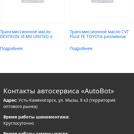
Трансмиссионное масло
Трансмиссионное масло CVT
DEXTRON VI MV UNITED л
Fluid FE TOYOTA разливное
Подробнее
Подробнее
Контакты автосервиса «AutoBot»
Адрес:
Усть-Каменогорск, ул. Мызы, 8 к3 (территория
оптового рынка)
Время работы шиномонтажа:
Круглосуточно
Время работы замены масла: