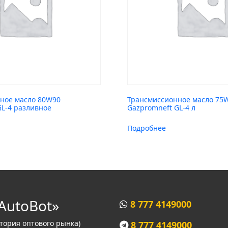
ное масло 80W90
Трансмиссионное масло 75
GL-4 разливное
Gazpromneft GL-4 л
Подробнее
AutoBot»
8 777 4149000
итория оптового рынка)
8 777 4149000