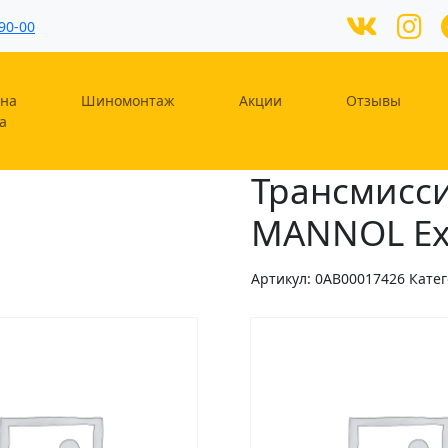
90-00
на
Шиномонтаж
Акции
Отзывы
а
Трансмисс
MANNOL Exs
Артикул:
0AB00017426
Кате