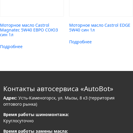
Моторное масло Castrol
Моторное масло Castrol EDGE
Magnatec 5W40 ЕВРО СОЮЗ
5W40 син 1л
син 1л
Подробнее
Подробнее
Контакты автосервиса «AutoBot»
Адрес:
Усть-Каменогорск, ул. Мызы, 8 к3 (территория
оптового рынка)
Время работы шиномонтажа:
Круглосуточно
Время работы замены масла: