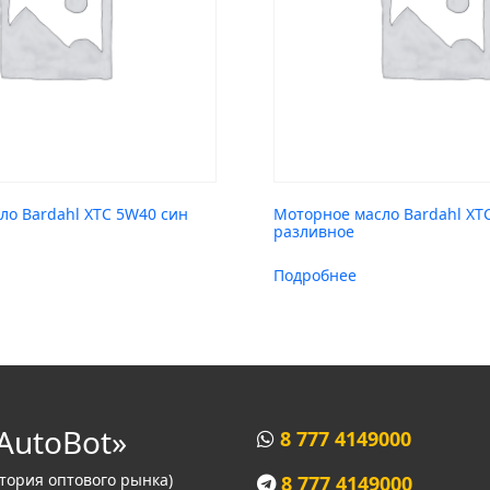
ло Bardahl XTC 5W40 син
Моторное масло Bardahl XT
разливное
Подробнее
AutoBot»
8 777 4149000
итория оптового рынка)
8 777 4149000