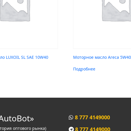
ло LUXOIL SL SAE 10W40
Моторное масло Areca 5W40 
Подробнее
AutoBot»
8 777 4149000
итория оптового рынка)
8 777 4149000