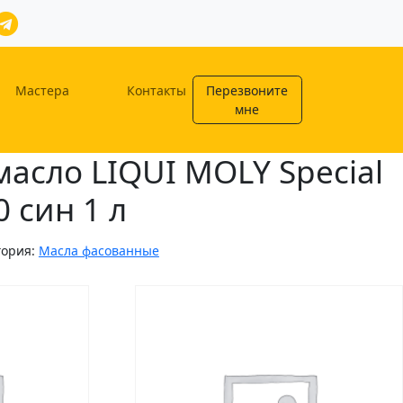
Мастера
Контакты
Перезвоните
мне
асло LIQUI MOLY Special
 син 1 л
гория:
Масла фасованные