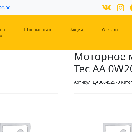
90-00
на
Шиномонтаж
Акции
Отзывы
а
Моторное м
Tec AA 0W20
Артикул:
ЦAB00452570
Кате