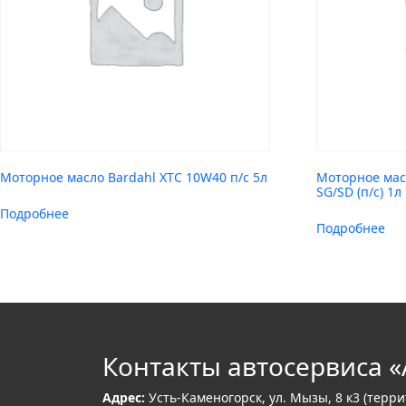
Моторное масло Bardahl XTC 10W40 п/с 5л
Моторное мас
SG/SD (п/с) 1л
Подробнее
Подробнее
Контакты автосервиса «
Адрес:
Усть-Каменогорск, ул. Мызы, 8 к3 (терр