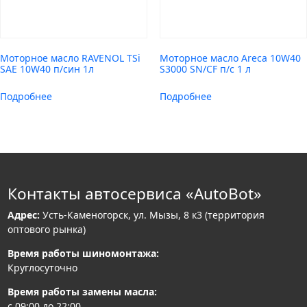
Моторное масло RAVENOL TSi
Моторное масло Areca 10W40
SAE 10W40 п/син 1л
S3000 SN/CF п/с 1 л
Подробнее
Подробнее
Контакты автосервиса «AutoBot»
Адрес:
Усть-Каменогорск, ул. Мызы, 8 к3 (территория
оптового рынка)
Время работы шиномонтажа:
Круглосуточно
Время работы замены масла:
с 09:00 до 22:00