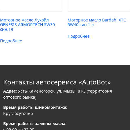
Моторное масло Лукойл
Моторное масло Bardahl XTC
GENESIS ARMORTECH 5W30
5W40 син 1 л
син.1л
Подробнее
Подробнее
Контакты автосервиса «AutoBot»
Адрес:
Усть-Каменогорск, ул. Мызы, 8 к3 (территория
оптового рынка)
Время работы шиномонтажа:
Круглосуточно
Время работы замены масла:
с 09:00 до 22:00