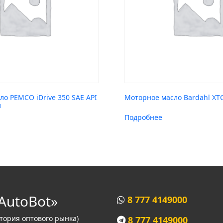
о PEMCO iDrive 350 SAE API
Моторное масло Bardahl XTC
л
Подробнее
AutoBot»
8 777 4149000
итория оптового рынка)
8 777 4149000