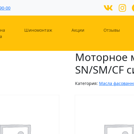
90-00
на
Шиномонтаж
Акции
Отзывы
а
Моторное м
SN/SM/CF с
Категория:
Масла фасован