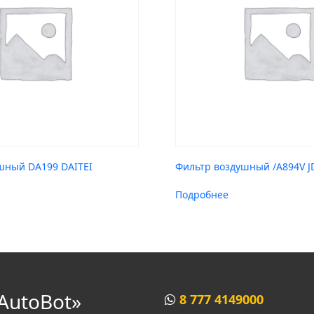
шный DA199 DAITEI
Фильтр воздушный /A894V J
Подробнее
AutoBot»
8 777 4149000