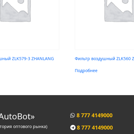
шный ZLK579-3 ZHANLANG
Фильтр воздушный ZLK560
Подробнее
AutoBot»
8 777 4149000
итория оптового рынка)
8 777 4149000