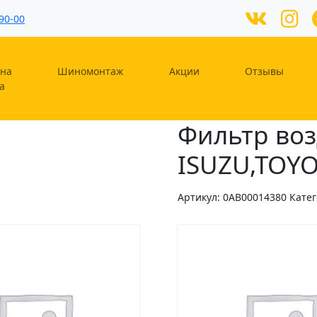
90-00
на
Шиномонтаж
Акции
Отзывы
а
Фильтр воз
ISUZU,TOY
Артикул:
0AB00014380
Кате