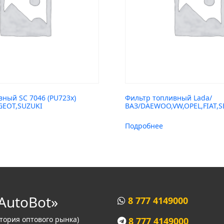
ный SC 7046 (PU723x)
Фильтр топливный Lada/
UGEOT,SUZUKI
ВАЗ/DAEWOO,VW,OPEL,FIAT,S
Подробнее
AutoBot»
8 777 4149000
итория оптового рынка)
8 777 4149000