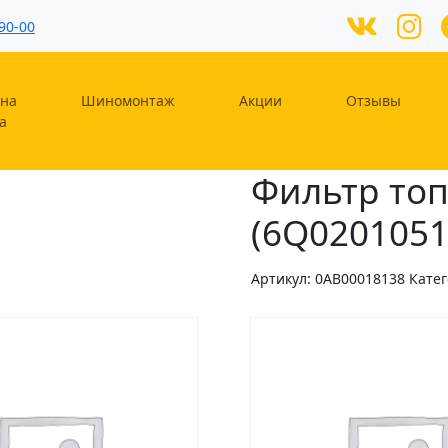
90-00
на
Шиномонтаж
Акции
Отзывы
а
Фильтр топ
(6Q0201051
Артикул:
0AB00018138
Кате