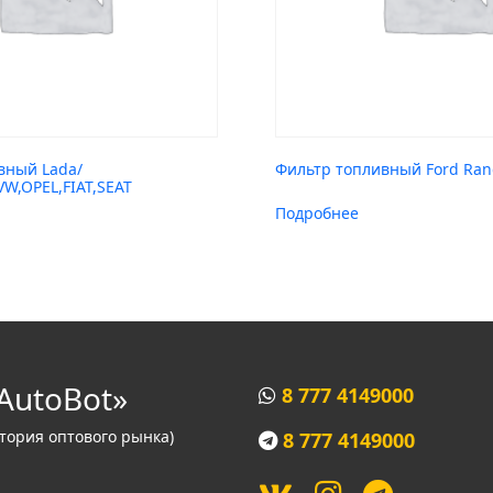
вный Lada/
Фильтр топливный Ford Ran
W,OPEL,FIAT,SEAT
Подробнее
AutoBot»
8 777 4149000
итория оптового рынка)
8 777 4149000