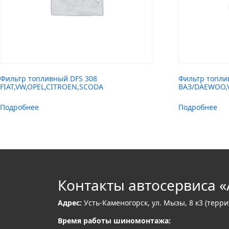
Фильтр топливный DFS 308
Фильтр топли
FIAT,VW,OPEL,CITROEN,SCODA
ВАЗ/DAEWOO,V
Подробнее
Подробнее
Контакты автосервиса «
Адрес:
Усть-Каменогорск, ул. Мызы, 8 к3 (терр
Время работы шиномонтажа: