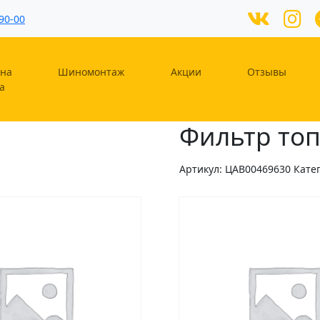
90-00
на
Шиномонтаж
Акции
Отзывы
а
Фильтр топ
Артикул:
ЦAB00469630
Кате