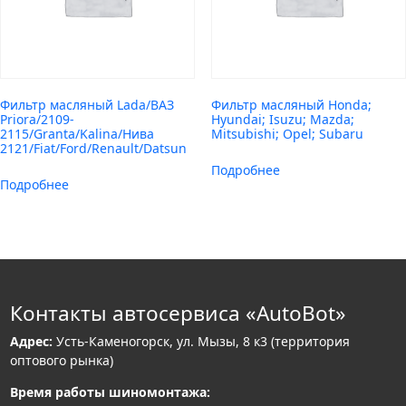
Фильтр масляный Lada/ВАЗ
Фильтр масляный Honda;
Priora/2109-
Hyundai; Isuzu; Mazda;
2115/Granta/Kalina/Нива
Mitsubishi; Opel; Subaru
2121/Fiat/Ford/Renault/Datsun
Подробнее
Подробнее
Контакты автосервиса «AutoBot»
Адрес:
Усть-Каменогорск, ул. Мызы, 8 к3 (территория
оптового рынка)
Время работы шиномонтажа: