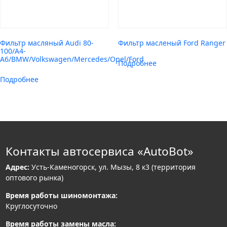
Фильтр масляный Audi 80-
Фильтр масленый Ford Ranger
100/A4-
A6/BMW/Volkswagen/Mercedes/Opel/Ford
Подробнее
Подробнее
Контакты автосервиса «AutoBot»
Адрес:
Усть-Каменогорск, ул. Мызы, 8 к3 (территория
оптового рынка)
Время работы шиномонтажа:
Круглосуточно
Время работы замены масла: