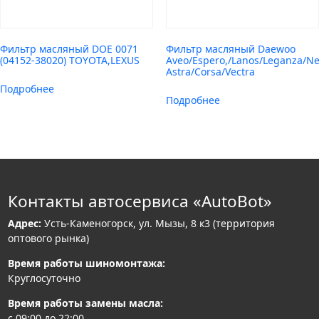
Фильтр масляный DOE 0071
Фильтр масляный Daewoo
(04152-38020) TOYOTA,LEXUS
Aveo/Espero,/Lanos/Leganza/Ne
Astra/Corsa/Vectra
Подробнее
Подробнее
Контакты автосервиса «AutoBot»
Адрес:
Усть-Каменогорск, ул. Мызы, 8 к3 (территория
оптового рынка)
Время работы шиномонтажа:
Круглосуточно
Время работы замены масла:
с 09:00 до 22:00