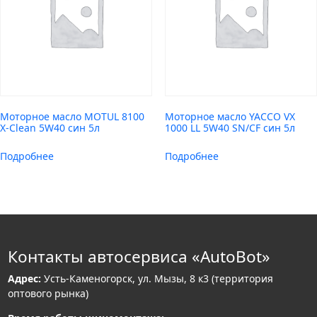
Моторное масло MOTUL 8100
Моторное масло YACCO VX
X-Clean 5W40 син 5л
1000 LL 5W40 SN/CF син 5л
Подробнее
Подробнее
Контакты автосервиса «AutoBot»
Адрес:
Усть-Каменогорск, ул. Мызы, 8 к3 (территория
оптового рынка)