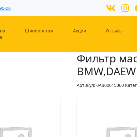
90-00
на
Шиномонтаж
Акции
Отзывы
а
Фильтр ма
BMW,DAEWO
Артикул:
0AB00015060
Кате