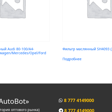
ый Audi 80-100/A4-
Фильтр маслянный SH4093 (
wagen/Mercedes/Opel/Ford
Подробнее
AutoBot»
8 777 4149000
итория оптового рынка)
8 777 4149000