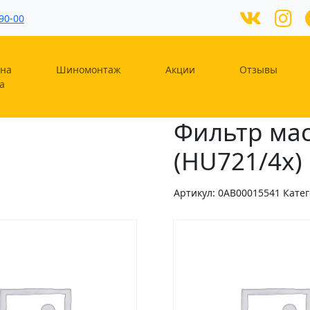
90-00
на
Шиномонтаж
Акции
Отзывы
а
Фильтр ма
(HU721/4x
Артикул:
0AB00015541
Кате