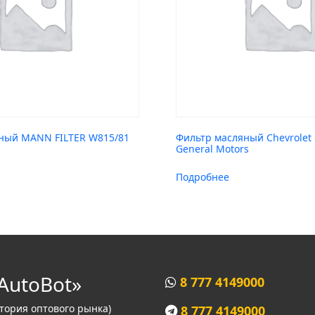
ный MANN FILTER W815/81
Фильтр масляный Chevrolet
General Motors
Подробнее
AutoBot»
8 777 4149000
итория оптового рынка)
8 777 4149000