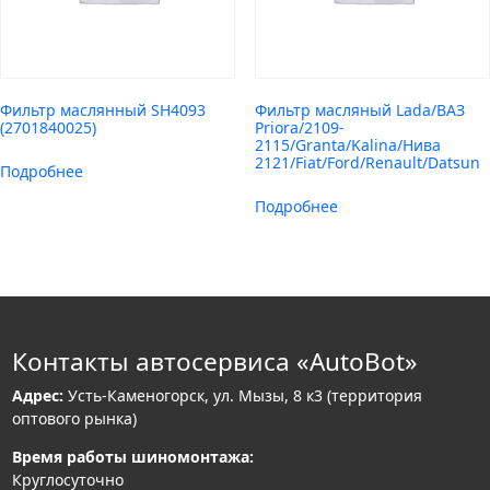
Фильтр маслянный SH4093
Фильтр масляный Lada/ВАЗ
(2701840025)
Priora/2109-
2115/Granta/Kalina/Нива
2121/Fiat/Ford/Renault/Datsun
Подробнее
Подробнее
Контакты автосервиса «AutoBot»
Адрес:
Усть-Каменогорск, ул. Мызы, 8 к3 (территория
оптового рынка)
Время работы шиномонтажа:
Круглосуточно