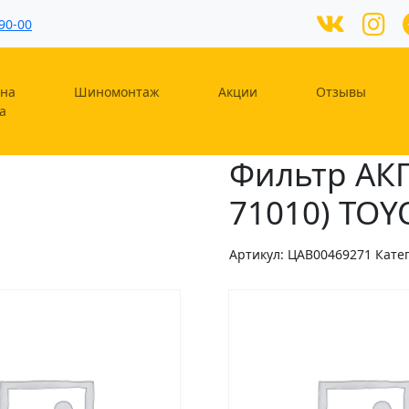
90-00
на
Шиномонтаж
Акции
Отзывы
а
Фильтр АКП
71010) TOY
Артикул:
ЦAB00469271
Кате