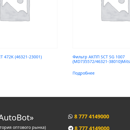
T 472K (46321-23001)
Фильтр АКПП SCT SG 1007
(MD735572/46321-38010)Mits
Подробнее
AutoBot»
8 777 4149000
итория оптового рынка)
8 777 4149000