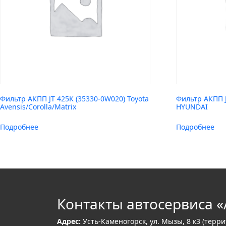
Фильтр АКПП JT 425K (35330-0W020) Toyota
Фильтр АКПП J
Avensis/Corolla/Matrix
HYUNDAI
Подробнее
Подробнее
Контакты автосервиса «
Адрес:
Усть-Каменогорск, ул. Мызы, 8 к3 (терр